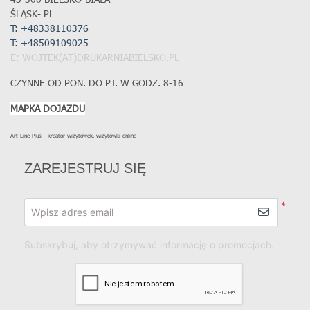
ŚLĄSK- PL
T: +48338110376
T:
+48509109025
E: WOJTEK(AT)DRUKARNIABIELSKO.PL
CZYNNE OD PON. DO PT. W GODZ. 8-16
MAPKA DOJAZDU
Art Line Plus - kreator wizytówek, wizytówki online
ZAREJESTRUJ SIĘ
*
Wpisz adres email
Subskrybuj, aby otrzymywać informację o promocjach.