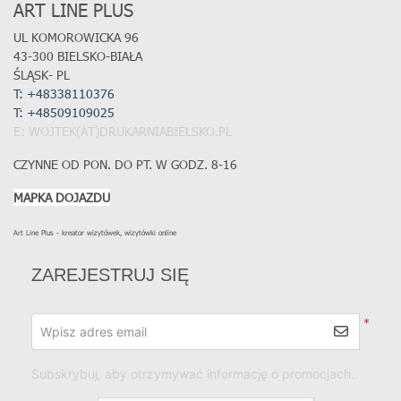
ART LINE PLUS
UL KOMOROWICKA 96
43-300 BIELSKO-BIAŁA
ŚLĄSK- PL
T: +48338110376
T:
+48509109025
E: WOJTEK(AT)DRUKARNIABIELSKO.PL
CZYNNE OD PON. DO PT. W GODZ. 8-16
MAPKA DOJAZDU
Art Line Plus - kreator wizytówek, wizytówki online
ZAREJESTRUJ SIĘ
*
Wpisz adres email
Subskrybuj, aby otrzymywać informację o promocjach.