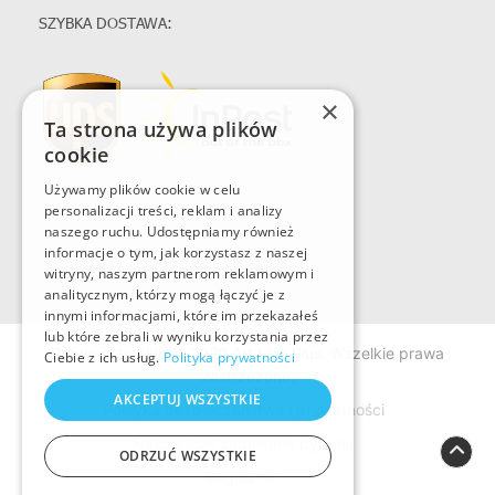
SZYBKA DOSTAWA:
×
Ta strona używa plików
cookie
Używamy plików cookie w celu
personalizacji treści, reklam i analizy
naszego ruchu. Udostępniamy również
informacje o tym, jak korzystasz z naszej
witryny, naszym partnerom reklamowym i
analitycznym, którzy mogą łączyć je z
innymi informacjami, które im przekazałeś
lub które zebrali w wyniku korzystania przez
Prawo autorskie © 2020 Art Line Plus. Wszelkie prawa
Ciebie z ich usług.
Polityka prywatności
zastrzeżone.
AKCEPTUJ WSZYSTKIE
Polityka bezpieczeństwa i prywatności
Najczęściej zadawane pytania
ODRZUĆ WSZYSTKIE
Regulamin