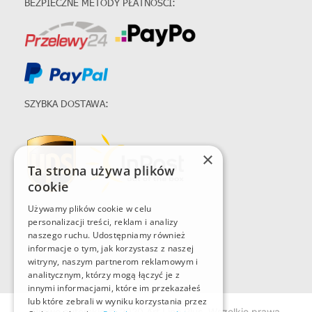
BEZPIECZNE METODY PŁATNOŚCI:
SZYBKA DOSTAWA:
×
Ta strona używa plików
cookie
Używamy plików cookie w celu
personalizacji treści, reklam i analizy
naszego ruchu. Udostępniamy również
informacje o tym, jak korzystasz z naszej
witryny, naszym partnerom reklamowym i
analitycznym, którzy mogą łączyć je z
innymi informacjami, które im przekazałeś
lub które zebrali w wyniku korzystania przez
Prawo autorskie © 2020 Art Line Plus. Wszelkie prawa