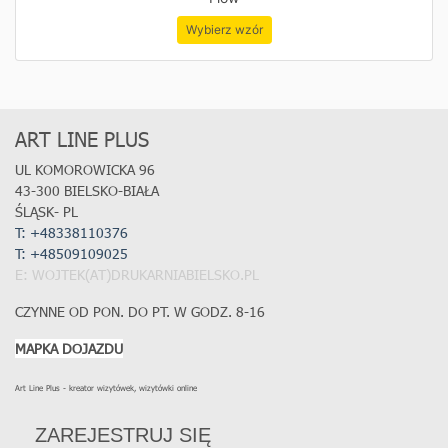
Wybierz wzór
ART LINE PLUS
UL KOMOROWICKA 96
43-300 BIELSKO-BIAŁA
ŚLĄSK- PL
T: +48338110376
T:
+48509109025
E: WOJTEK(AT)DRUKARNIABIELSKO.PL
CZYNNE OD PON. DO PT. W GODZ. 8-16
MAPKA DOJAZDU
Art Line Plus - kreator wizytówek, wizytówki online
ZAREJESTRUJ SIĘ