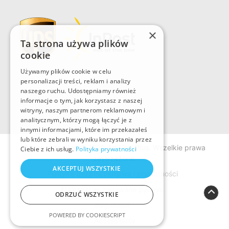
×
Ta strona używa plików
cookie
Używamy plików cookie w celu
personalizacji treści, reklam i analizy
naszego ruchu. Udostępniamy również
informacje o tym, jak korzystasz z naszej
witryny, naszym partnerom reklamowym i
analitycznym, którzy mogą łączyć je z
innymi informacjami, które im przekazałeś
lub które zebrali w wyniku korzystania przez
Prawo autorskie © 2020 Art Line Plus. Wszelkie prawa
Ciebie z ich usług.
Polityka prywatności
zastrzeżone.
AKCEPTUJ WSZYSTKIE
Polityka bezpieczeństwa i prywatności
Najczęściej zadawane pytania
ODRZUĆ WSZYSTKIE
Regulamin
POWERED BY COOKIESCRIPT
Accessibility