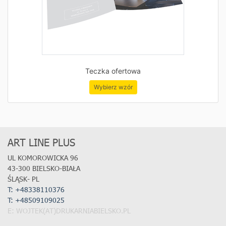
Teczka ofertowa
Wybierz wzór
ART LINE PLUS
UL KOMOROWICKA 96
43-300 BIELSKO-BIAŁA
ŚLĄSK- PL
T: +48338110376
T:
+48509109025
E: WOJTEK(AT)DRUKARNIABIELSKO.PL