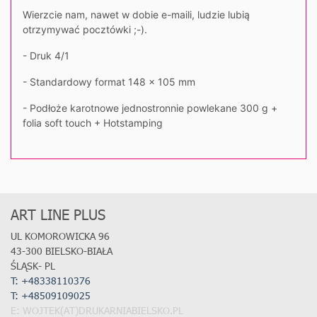
Wierzcie nam, nawet w dobie e-maili, ludzie lubią
otrzymywać pocztówki ;-).
- Druk 4/1
- Standardowy format 148 x 105 mm
- Podłoże karotnowe jednostronnie powlekane 300 g +
folia soft touch + Hotstamping
ART LINE PLUS
UL KOMOROWICKA 96
43-300 BIELSKO-BIAŁA
ŚLĄSK- PL
T: +48338110376
T:
+48509109025
E: WOJTEK(AT)DRUKARNIABIELSKO.PL