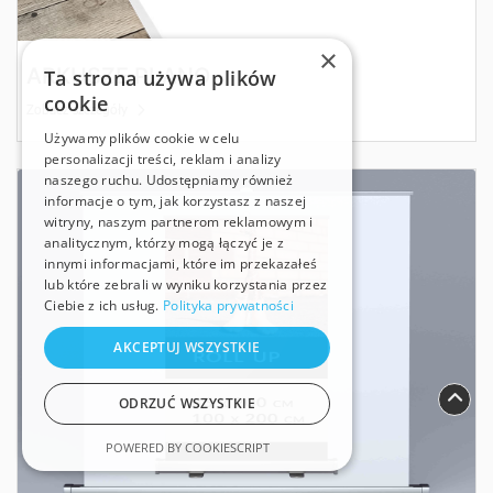
×
ARKUSZE PLANO
Ta strona używa plików
cookie
Zobacz szczegóły
Używamy plików cookie w celu
personalizacji treści, reklam i analizy
Zobacz szczegóły Roll Up
naszego ruchu. Udostępniamy również
informacje o tym, jak korzystasz z naszej
witryny, naszym partnerom reklamowym i
analitycznym, którzy mogą łączyć je z
innymi informacjami, które im przekazałeś
lub które zebrali w wyniku korzystania przez
Ciebie z ich usług.
Polityka prywatności
AKCEPTUJ WSZYSTKIE
ODRZUĆ WSZYSTKIE
POWERED BY COOKIESCRIPT