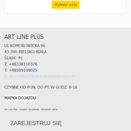
Wybierz wzór
ART LINE PLUS
UL KOMOROWICKA 96
43-300 BIELSKO-BIAŁA
ŚLĄSK- PL
T: +48338110376
T:
+48509109025
E: WOJTEK(AT)DRUKARNIABIELSKO.PL
CZYNNE OD PON. DO PT. W GODZ. 8-16
MAPKA DOJAZDU
Art Line Plus - kreator wizytówek, wizytówki online
ZAREJESTRUJ SIĘ