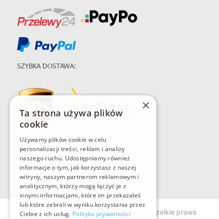
SZYBKA DOSTAWA:
×
Ta strona używa plików
cookie
Używamy plików cookie w celu
personalizacji treści, reklam i analizy
naszego ruchu. Udostępniamy również
informacje o tym, jak korzystasz z naszej
witryny, naszym partnerom reklamowym i
analitycznym, którzy mogą łączyć je z
innymi informacjami, które im przekazałeś
lub które zebrali w wyniku korzystania przez
Prawo autorskie © 2020 Art Line Plus. Wszelkie prawa
Ciebie z ich usług.
Polityka prywatności