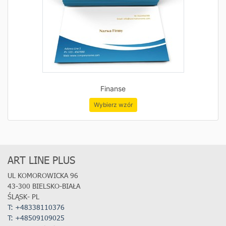
Finanse
Wybierz wzór
ART LINE PLUS
UL KOMOROWICKA 96
43-300 BIELSKO-BIAŁA
ŚLĄSK- PL
T: +48338110376
T:
+48509109025