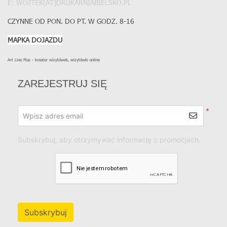
E: WOJTEK(AT)DRUKARNIABIELSKO.PL
CZYNNE OD PON. DO PT. W GODZ. 8-16
MAPKA DOJAZDU
Art Line Plus - kreator wizytówek, wizytówki online
ZAREJESTRUJ SIĘ
*
Wpisz adres email
Subskrybuj, aby otrzymywać informację o promocjach.
Subskrybuj