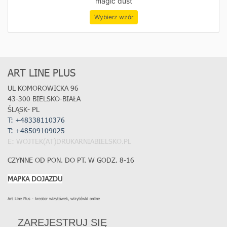
magic dust
Wybierz wzór
ART LINE PLUS
UL KOMOROWICKA 96
43-300 BIELSKO-BIAŁA
ŚLĄSK- PL
T: +48338110376
T:
+48509109025
E: WOJTEK(AT)DRUKARNIABIELSKO.PL
CZYNNE OD PON. DO PT. W GODZ. 8-16
MAPKA DOJAZDU
Art Line Plus - kreator wizytówek, wizytówki online
ZAREJESTRUJ SIĘ