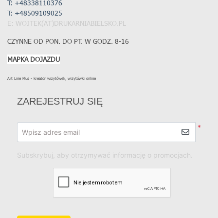
T: +48338110376
T:
+48509109025
E: WOJTEK(AT)DRUKARNIABIELSKO.PL
CZYNNE OD PON. DO PT. W GODZ. 8-16
MAPKA DOJAZDU
Art Line Plus - kreator wizytówek, wizytówki online
ZAREJESTRUJ SIĘ
*
Wpisz adres email
Subskrybuj, aby otrzymywać informację o promocjach.