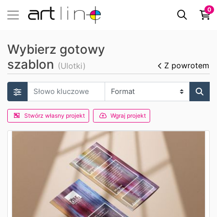
0
Wybierz gotowy
szablon
Z powrotem
(Ulotki)
Stwórz własny projekt
Wgraj projekt