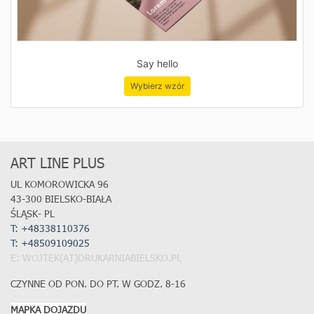
Say hello
Wybierz wzór
ART LINE PLUS
UL KOMOROWICKA 96
43-300 BIELSKO-BIAŁA
ŚLĄSK- PL
T: +48338110376
T:
+48509109025
E: WOJTEK(AT)DRUKARNIABIELSKO.PL
CZYNNE OD PON. DO PT. W GODZ. 8-16
MAPKA DOJAZDU