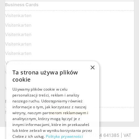
Business Cards
Visitenkarten
Visitenkarten
Visitenkarten
Visitenkarten
Visitenkarten
Visitenkarten
×
Ta strona używa plików
Visitenkarten
cookie
Visitenkarten
Używamy plików cookie w celu
personalizacji treści, reklam i analizy
naszego ruchu. Udostępniamy również
Naklejki
informacje o tym, jak korzystasz z naszej
Naklejki prostokątne
witryny, naszym partnerom reklamowym i
Własny format naklejki
analitycznym, którzy mogą łączyć je z
innymi informacjami, które im przekazałeś
lub które zebrali w wyniku korzystania przez
Printinglocal t/a Northeastprint.com | T: 01224 641385 | VAT
Ciebie z ich usług.
Polityka prywatności