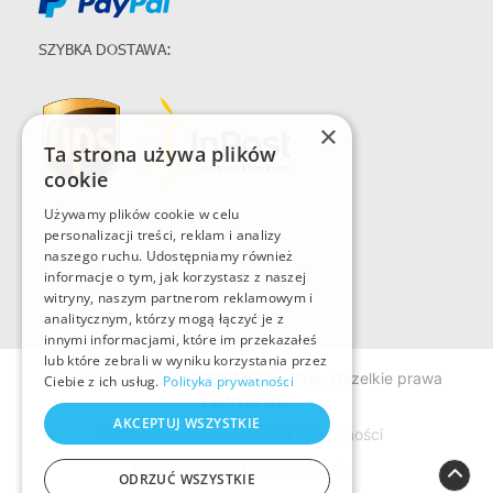
SZYBKA DOSTAWA:
×
Ta strona używa plików
cookie
Używamy plików cookie w celu
personalizacji treści, reklam i analizy
naszego ruchu. Udostępniamy również
informacje o tym, jak korzystasz z naszej
witryny, naszym partnerom reklamowym i
analitycznym, którzy mogą łączyć je z
innymi informacjami, które im przekazałeś
lub które zebrali w wyniku korzystania przez
Prawo autorskie © 2020 Art Line Plus. Wszelkie prawa
Ciebie z ich usług.
Polityka prywatności
zastrzeżone.
AKCEPTUJ WSZYSTKIE
Polityka bezpieczeństwa i prywatności
Najczęściej zadawane pytania
ODRZUĆ WSZYSTKIE