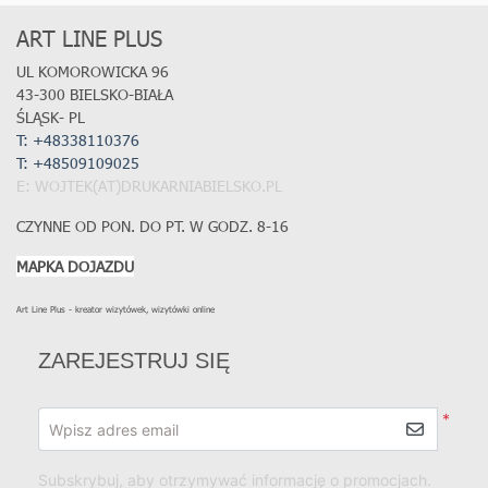
ART LINE PLUS
UL KOMOROWICKA 96
43-300 BIELSKO-BIAŁA
ŚLĄSK- PL
T: +48338110376
T:
+48509109025
E: WOJTEK(AT)DRUKARNIABIELSKO.PL
CZYNNE OD PON. DO PT. W GODZ. 8-16
MAPKA DOJAZDU
Art Line Plus - kreator wizytówek, wizytówki online
ZAREJESTRUJ SIĘ
*
Wpisz adres email
Subskrybuj, aby otrzymywać informację o promocjach.