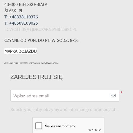
43-300 BIELSKO-BIAŁA
ŚLĄSK- PL
T: +48338110376
T:
+48509109025
E: WOJTEK(AT)DRUKARNIABIELSKO.PL
CZYNNE OD PON. DO PT. W GODZ. 8-16
MAPKA DOJAZDU
Art Line Plus - kreator wizytówek, wizytówki online
ZAREJESTRUJ SIĘ
*
Wpisz adres email
Subskrybuj, aby otrzymywać informację o promocjach.