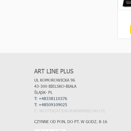
ART LINE PLUS
UL KOMOROWICKA 96
43-300 BIELSKO-BIAŁA
ŚLĄSK- PL
T: +48338110376
T:
+48509109025
E: WOJTEK(AT)DRUKARNIABIELSKO.PL
CZYNNE OD PON. DO PT. W GODZ. 8-16