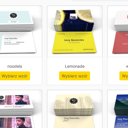
noodels
Lemonade
w
Wybierz wzór
Wybierz wzór
Wy