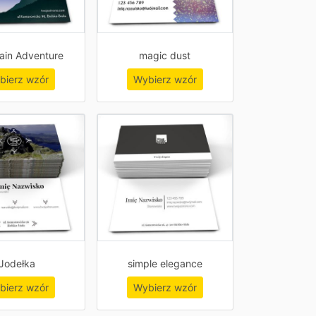
ain Adventure
magic dust
bierz wzór
Wybierz wzór
Jodełka
simple elegance
bierz wzór
Wybierz wzór