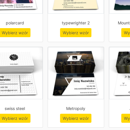
polarcard
typewrighter 2
Mount
Wybierz wzór
Wybierz wzór
Wy
swiss steel
Metropoly
Wybierz wzór
Wybierz wzór
Wy