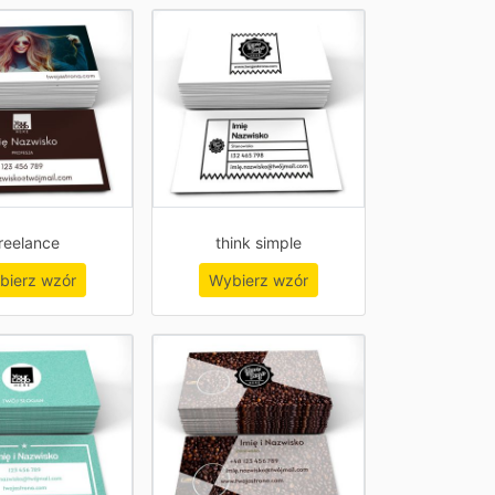
reelance
think simple
bierz wzór
Wybierz wzór