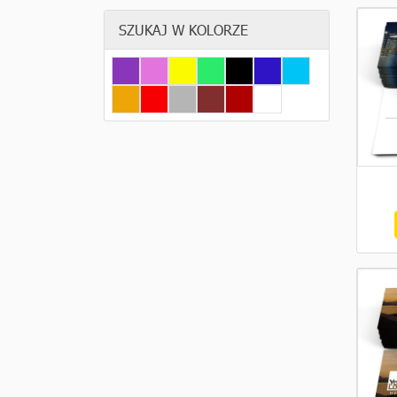
SZUKAJ W KOLORZE
Fiolet
Różowy
Żółty
Zielony
Czarny
Granatowy
Niebieski
Pomarańczowy
Czerwony
Szary
Brązowy
Bordowy
Biały