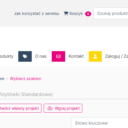
Jak korzystać z serwisu
Koszyk
Jak korzystać z serwisu
Koszyk
0
odukty
O nas
Kontakt
Zaloguj / Za
odukty
O nas
Kontakt
Zaloguj / Z
we
Wybierz szablon
izytówki Standardowe)
twórz własny projekt
Wgraj projekt