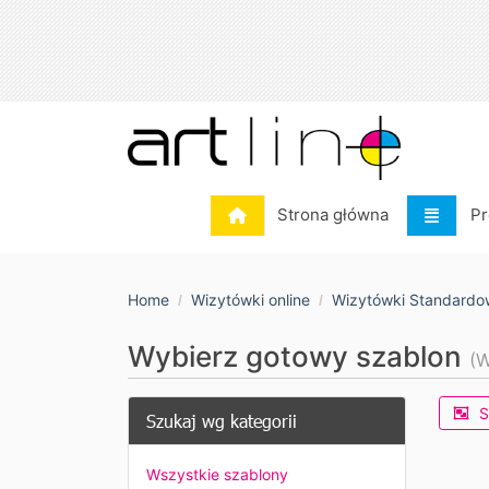
Strona główna
Pr
Strona główna
Pr
Home
Wizytówki online
Wizytówki Standardo
Wybierz gotowy szablon
(W
S
Szukaj wg kategorii
Wszystkie szablony