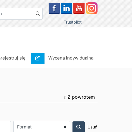
Trustpilot
rejestruj się
Wycena indywidualna
arejestruj się
Wycena indywidualna
Z powrotem
Usuń