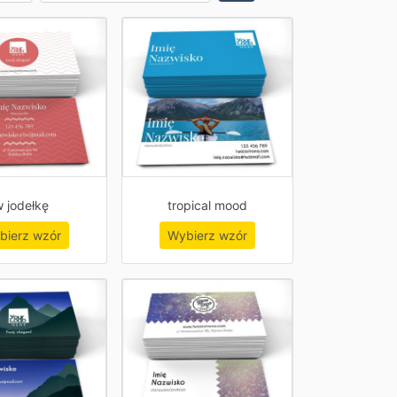
 jodełkę
tropical mood
bierz wzór
Wybierz wzór