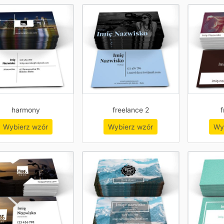
harmony
freelance 2
f
Wybierz wzór
Wybierz wzór
Wy