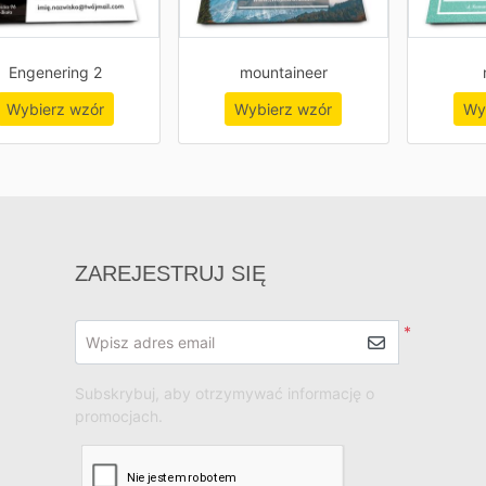
Engenering 2
mountaineer
Wybierz wzór
Wybierz wzór
Wy
ZAREJESTRUJ SIĘ
*
Wpisz adres email
Subskrybuj, aby otrzymywać informację o
promocjach.