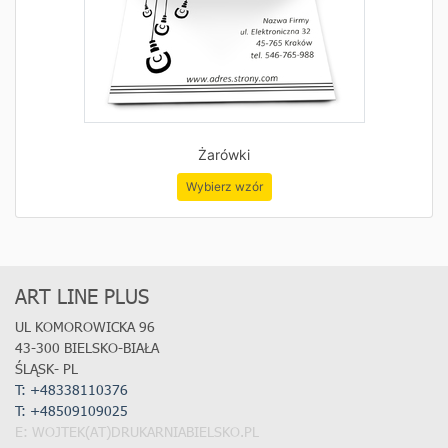
Żarówki
Wybierz wzór
ART LINE PLUS
UL KOMOROWICKA 96
43-300 BIELSKO-BIAŁA
ŚLĄSK- PL
T: +48338110376
T:
+48509109025
E: WOJTEK(AT)DRUKARNIABIELSKO.PL