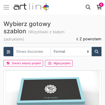
0
Wybierz gotowy
szablon
(Wizytówki z białym
Z powrotem
zadrukiem)
Stwórz własny projekt
Wgraj projekt