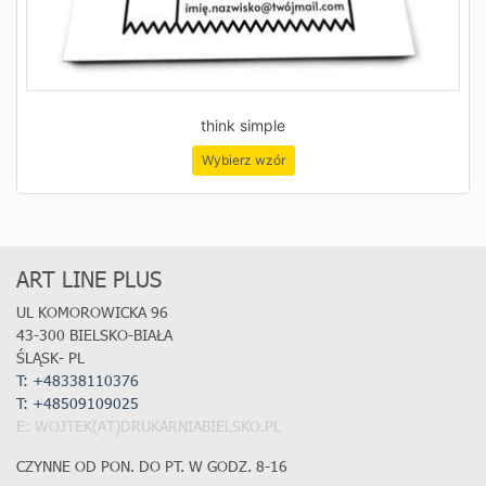
think simple
Wybierz wzór
ART LINE PLUS
UL KOMOROWICKA 96
43-300 BIELSKO-BIAŁA
ŚLĄSK- PL
T: +48338110376
T:
+48509109025
E: WOJTEK(AT)DRUKARNIABIELSKO.PL
CZYNNE OD PON. DO PT. W GODZ. 8-16