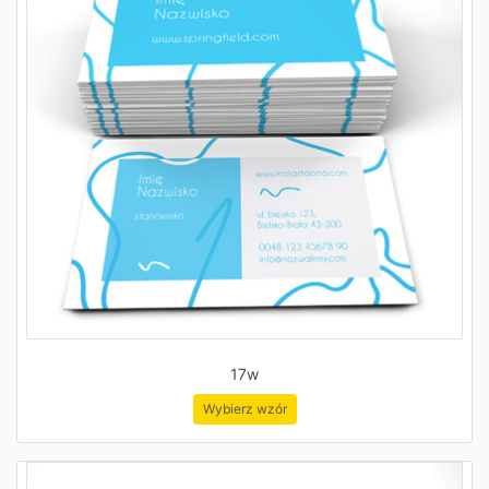
17w
Wybierz wzór