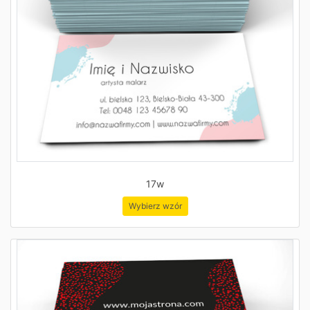
17w
Wybierz wzór