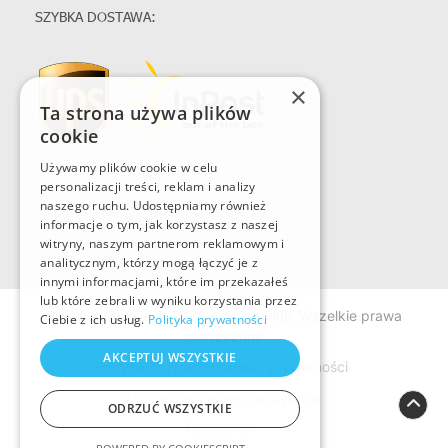
SZYBKA DOSTAWA:
×
Ta strona używa plików
cookie
Używamy plików cookie w celu
personalizacji treści, reklam i analizy
naszego ruchu. Udostępniamy również
informacje o tym, jak korzystasz z naszej
witryny, naszym partnerom reklamowym i
analitycznym, którzy mogą łączyć je z
innymi informacjami, które im przekazałeś
lub które zebrali w wyniku korzystania przez
Prawo autorskie © 2020 Art Line Plus. Wszelkie prawa
Ciebie z ich usług.
Polityka prywatności
zastrzeżone.
AKCEPTUJ WSZYSTKIE
Polityka bezpieczeństwa i prywatności
Najczęściej zadawane pytania
ODRZUĆ WSZYSTKIE
Regulamin