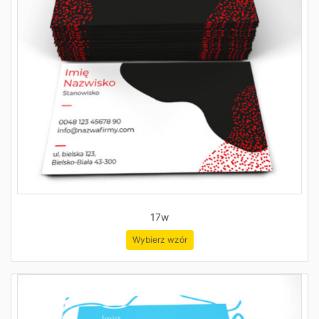
17w
Wybierz wzór