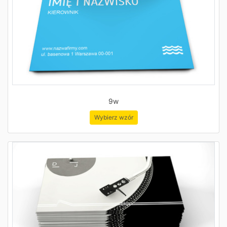
9w
Wybierz wzór