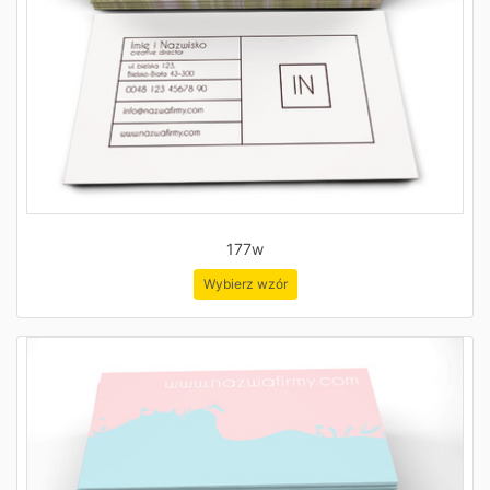
177w
Wybierz wzór