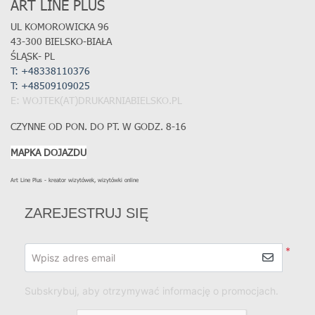
ART LINE PLUS
UL KOMOROWICKA 96
43-300 BIELSKO-BIAŁA
ŚLĄSK- PL
T: +48338110376
T:
+48509109025
E: WOJTEK(AT)DRUKARNIABIELSKO.PL
CZYNNE OD PON. DO PT. W GODZ. 8-16
MAPKA DOJAZDU
Art Line Plus - kreator wizytówek, wizytówki online
ZAREJESTRUJ SIĘ
*
Wpisz adres email
Subskrybuj, aby otrzymywać informację o promocjach.