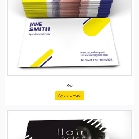
8w
Wybierz wzór