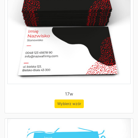
17w
Wybierz wzór