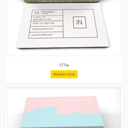
177w
Wybierz wzór