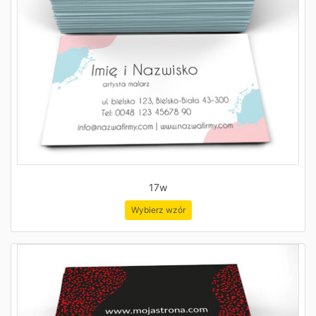
17w
Wybierz wzór