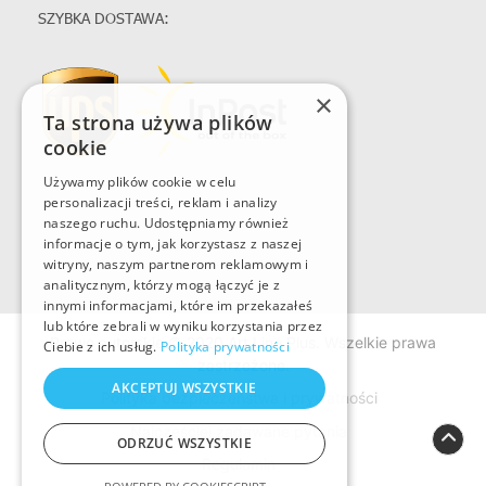
SZYBKA DOSTAWA:
×
Ta strona używa plików
cookie
Używamy plików cookie w celu
personalizacji treści, reklam i analizy
naszego ruchu. Udostępniamy również
informacje o tym, jak korzystasz z naszej
witryny, naszym partnerom reklamowym i
analitycznym, którzy mogą łączyć je z
innymi informacjami, które im przekazałeś
lub które zebrali w wyniku korzystania przez
Prawo autorskie © 2020 Art Line Plus. Wszelkie prawa
Ciebie z ich usług.
Polityka prywatności
zastrzeżone.
AKCEPTUJ WSZYSTKIE
Polityka bezpieczeństwa i prywatności
Najczęściej zadawane pytania
ODRZUĆ WSZYSTKIE
Regulamin