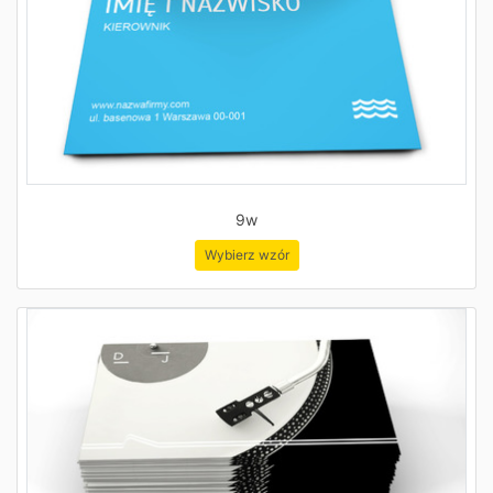
9w
Wybierz wzór