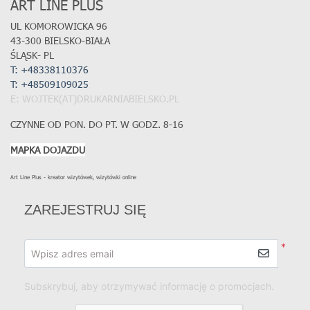
ART LINE PLUS
UL KOMOROWICKA 96
43-300 BIELSKO-BIAŁA
ŚLĄSK- PL
T: +48338110376
T:
+48509109025
E: WOJTEK(AT)DRUKARNIABIELSKO.PL
CZYNNE OD PON. DO PT. W GODZ. 8-16
MAPKA DOJAZDU
Art Line Plus - kreator wizytówek, wizytówki online
ZAREJESTRUJ SIĘ
*
Wpisz adres email
Subskrybuj, aby otrzymywać informację o promocjach.