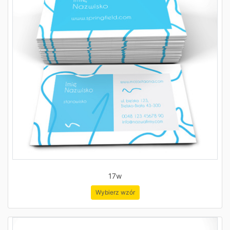
17w
Wybierz wzór