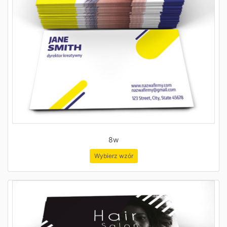
8w
Wybierz wzór