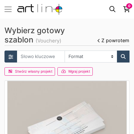
0
Wybierz gotowy
szablon
Z powrotem
(Vouchery)
Stwórz własny projekt
Wgraj projekt