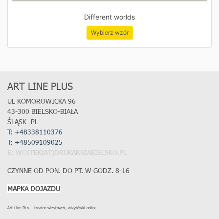
Different worlds
Wybierz wzór
ART LINE PLUS
UL KOMOROWICKA 96
43-300 BIELSKO-BIAŁA
ŚLĄSK- PL
T: +48338110376
T:
+48509109025
E: WOJTEK(AT)DRUKARNIABIELSKO.PL
CZYNNE OD PON. DO PT. W GODZ. 8-16
MAPKA DOJAZDU
Art Line Plus - kreator wizytówek, wizytówki online