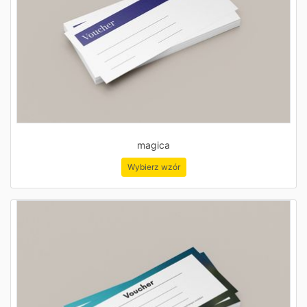
magica
Wybierz wzór