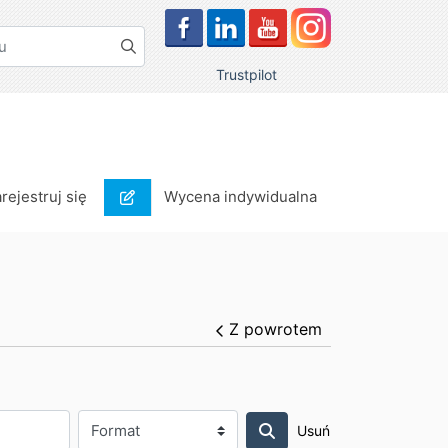
Trustpilot
rejestruj się
Wycena indywidualna
arejestruj się
Wycena indywidualna
Z powrotem
Usuń