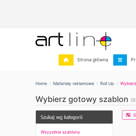
Strona główna
Pr
Strona główna
Pr
Home
Materiały reklamowe
Roll Up
Wybierz
Wybierz gotowy szablon
(R
S
Szukaj wg kategorii
Wszystkie szablony