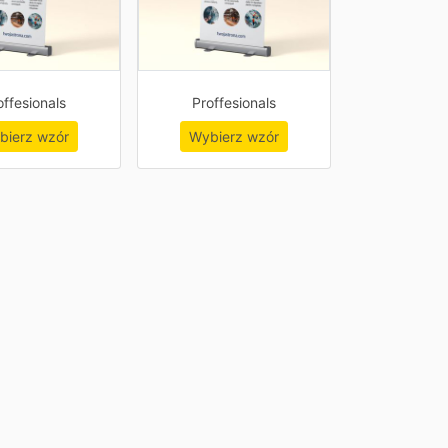
offesionals
Proffesionals
bierz wzór
Wybierz wzór