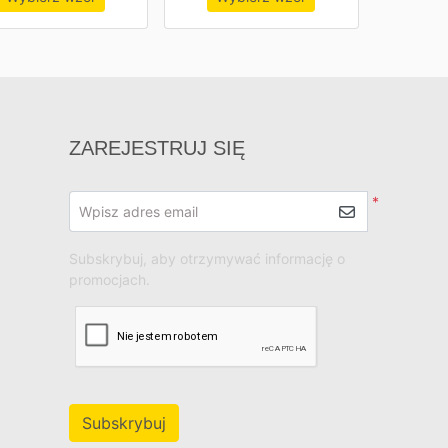
ZAREJESTRUJ SIĘ
*
Wpisz adres email
Subskrybuj, aby otrzymywać informację o
promocjach.
Subskrybuj