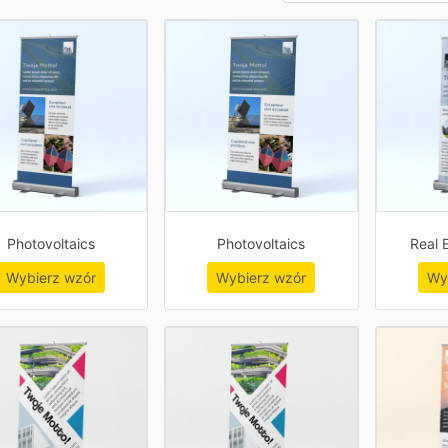
Photovoltaics
Photovoltaics
Real 
Wybierz wzór
Wybierz wzór
Wy