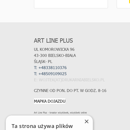
ART LINE PLUS
UL KOMOROWICKA 96
43-300 BIELSKO-BIAŁA
ŚLĄSK- PL
T: +48338110376
T:
+48509109025
E: WOJTEK(AT)DRUKARNIABIELSKO.PL
CZYNNE OD PON. DO PT. W GODZ. 8-16
MAPKA DOJAZDU
Art Line Plus - kreator wizytówek, wizytówki online
×
Ta strona używa plików