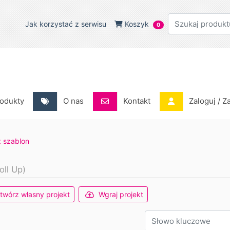
Jak korzystać z serwisu
Koszyk
Jak korzystać z serwisu
Koszyk
0
odukty
O nas
Kontakt
Zaloguj / Za
odukty
O nas
Kontakt
Zaloguj / Z
 szablon
oll Up)
twórz własny projekt
Wgraj projekt