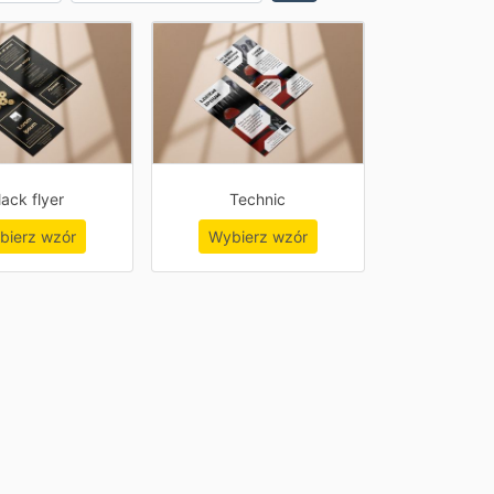
lack flyer
Technic
bierz wzór
Wybierz wzór