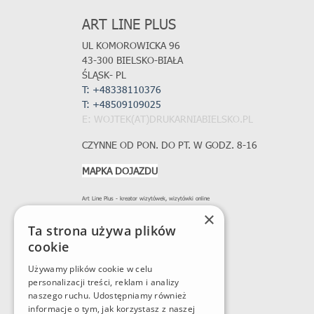
ART LINE PLUS
UL KOMOROWICKA 96
43-300 BIELSKO-BIAŁA
ŚLĄSK- PL
T: +48338110376
T:
+48509109025
E: WOJTEK(AT)DRUKARNIABIELSKO.PL
CZYNNE OD PON. DO PT. W GODZ. 8-16
MAPKA DOJAZDU
Art Line Plus - kreator wizytówek, wizytówki online
×
Ta strona używa plików
cookie
Używamy plików cookie w celu
personalizacji treści, reklam i analizy
naszego ruchu. Udostępniamy również
informacje o tym, jak korzystasz z naszej