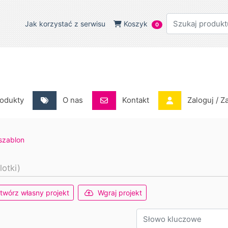
Jak korzystać z serwisu
Koszyk
Jak korzystać z serwisu
Koszyk
0
odukty
O nas
Kontakt
Zaloguj / Za
odukty
O nas
Kontakt
Zaloguj / Z
szablon
lotki)
twórz własny projekt
Wgraj projekt