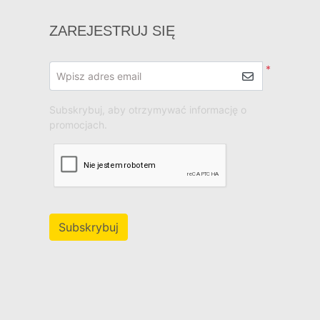
ZAREJESTRUJ SIĘ
*
Wpisz adres email
Subskrybuj, aby otrzymywać informację o
promocjach.
Subskrybuj