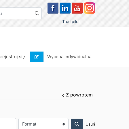
Trustpilot
rejestruj się
Wycena indywidualna
arejestruj się
Wycena indywidualna
Z powrotem
Usuń