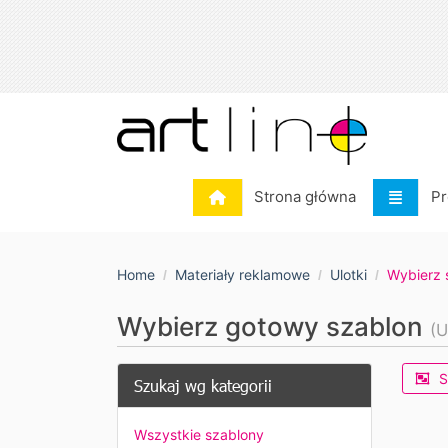
Strona główna
Pr
Strona główna
Pr
Home
Materiały reklamowe
Ulotki
Wybierz 
Wybierz gotowy szablon
(U
S
Szukaj wg kategorii
Wszystkie szablony