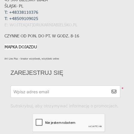
ŚLĄSK- PL
T: +48338110376
T:
+48509109025
E: WOJTEK(AT)DRUKARNIABIELSKO.PL
CZYNNE OD PON. DO PT. W GODZ. 8-16
MAPKA DOJAZDU
Art Line Plus - kreator wizytówek, wizytówki online
ZAREJESTRUJ SIĘ
*
Wpisz adres email
Subskrybuj, aby otrzymywać informację o promocjach.