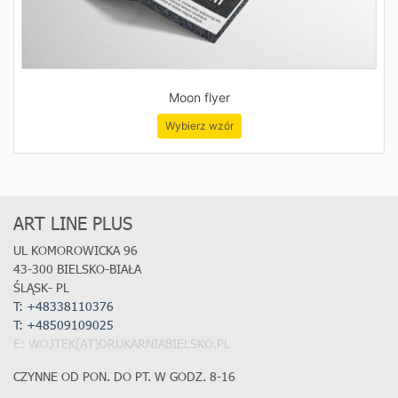
Moon flyer
Wybierz wzór
ART LINE PLUS
UL KOMOROWICKA 96
43-300 BIELSKO-BIAŁA
ŚLĄSK- PL
T: +48338110376
T:
+48509109025
E: WOJTEK(AT)DRUKARNIABIELSKO.PL
CZYNNE OD PON. DO PT. W GODZ. 8-16