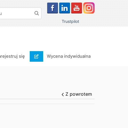
Trustpilot
rejestruj się
Wycena indywidualna
arejestruj się
Wycena indywidualna
Z powrotem