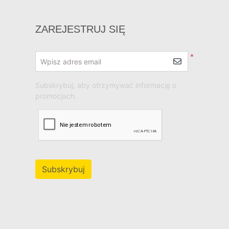
ZAREJESTRUJ SIĘ
*
Wpisz adres email
Subskrybuj, aby otrzymywać informację o
promocjach.
Subskrybuj