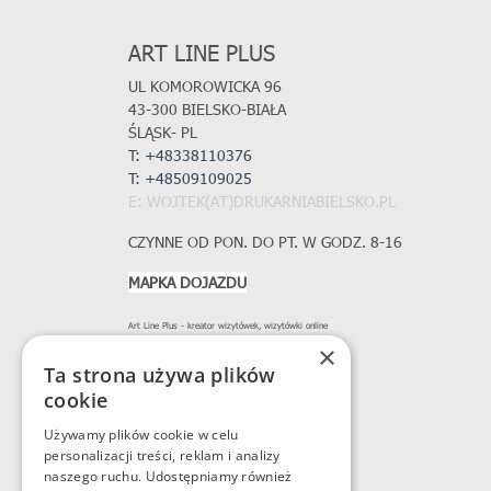
ART LINE PLUS
UL KOMOROWICKA 96
43-300 BIELSKO-BIAŁA
ŚLĄSK- PL
T: +48338110376
T:
+48509109025
E: WOJTEK(AT)DRUKARNIABIELSKO.PL
CZYNNE OD PON. DO PT. W GODZ. 8-16
MAPKA DOJAZDU
Art Line Plus - kreator wizytówek, wizytówki online
×
Ta strona używa plików
cookie
Używamy plików cookie w celu
personalizacji treści, reklam i analizy
naszego ruchu. Udostępniamy również