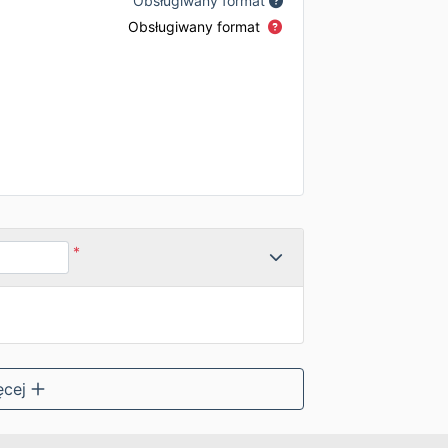
Obsługiwany format
Obsługiwany format
*
ęcej