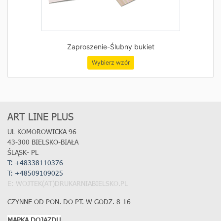
Zaproszenie-Ślubny bukiet
Wybierz wzór
ART LINE PLUS
UL KOMOROWICKA 96
43-300 BIELSKO-BIAŁA
ŚLĄSK- PL
T: +48338110376
T:
+48509109025
E: WOJTEK(AT)DRUKARNIABIELSKO.PL
CZYNNE OD PON. DO PT. W GODZ. 8-16
MAPKA DOJAZDU