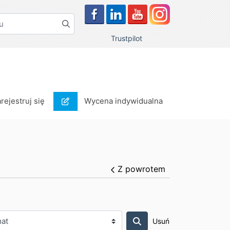
Trustpilot
rejestruj się
Wycena indywidualna
arejestruj się
Wycena indywidualna
Z powrotem
Usuń