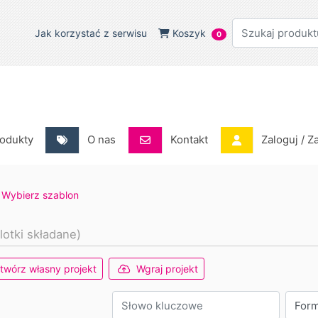
Jak korzystać z serwisu
Koszyk
Jak korzystać z serwisu
Koszyk
0
odukty
O nas
Kontakt
Zaloguj / Za
odukty
O nas
Kontakt
Zaloguj / Z
Wybierz szablon
lotki składane)
twórz własny projekt
Wgraj projekt