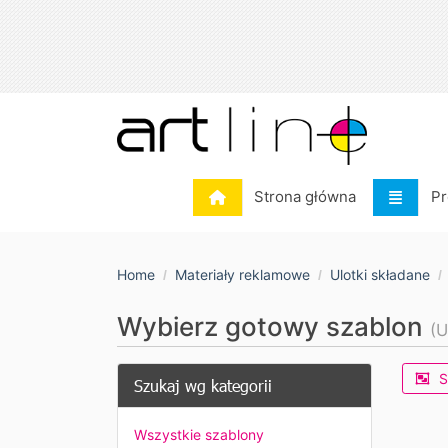
Strona główna
Pr
Strona główna
Pr
Home
Materiały reklamowe
Ulotki składane
Wybierz gotowy szablon
(U
S
Szukaj wg kategorii
Wszystkie szablony