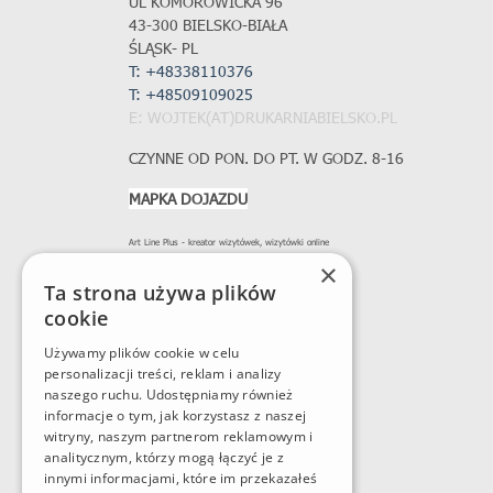
UL KOMOROWICKA 96
43-300 BIELSKO-BIAŁA
ŚLĄSK- PL
T: +48338110376
T:
+48509109025
E: WOJTEK(AT)DRUKARNIABIELSKO.PL
CZYNNE OD PON. DO PT. W GODZ. 8-16
MAPKA DOJAZDU
Art Line Plus - kreator wizytówek, wizytówki online
×
Ta strona używa plików
cookie
Używamy plików cookie w celu
personalizacji treści, reklam i analizy
naszego ruchu. Udostępniamy również
informacje o tym, jak korzystasz z naszej
witryny, naszym partnerom reklamowym i
analitycznym, którzy mogą łączyć je z
innymi informacjami, które im przekazałeś