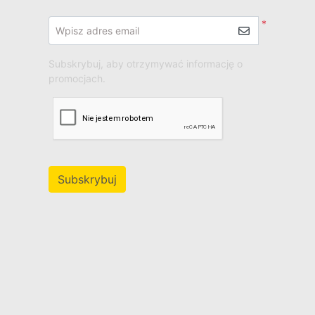
*
Wpisz adres email
Subskrybuj, aby otrzymywać informację o
promocjach.
Subskrybuj