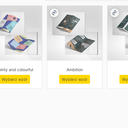
inty and colourful
Ambition
Wybierz wzór
Wybierz wzór
Wy