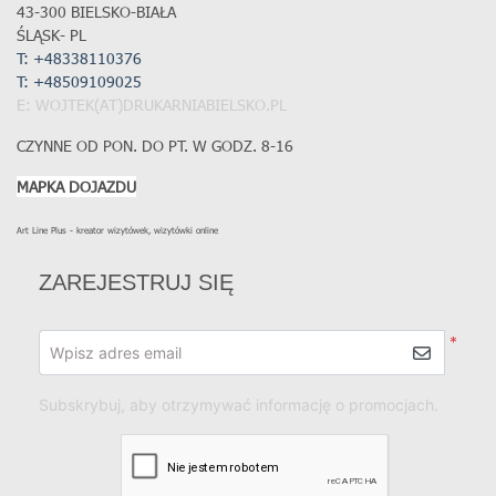
43-300 BIELSKO-BIAŁA
ŚLĄSK- PL
T: +48338110376
T:
+48509109025
E: WOJTEK(AT)DRUKARNIABIELSKO.PL
CZYNNE OD PON. DO PT. W GODZ. 8-16
MAPKA DOJAZDU
Art Line Plus - kreator wizytówek, wizytówki online
ZAREJESTRUJ SIĘ
*
Wpisz adres email
Subskrybuj, aby otrzymywać informację o promocjach.