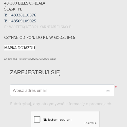
43-300 BIELSKO-BIAŁA
ŚLĄSK- PL
T: +48338110376
T:
+48509109025
E: WOJTEK(AT)DRUKARNIABIELSKO.PL
CZYNNE OD PON. DO PT. W GODZ. 8-16
MAPKA DOJAZDU
Art Line Plus - kreator wizytówek, wizytówki online
ZAREJESTRUJ SIĘ
*
Wpisz adres email
Subskrybuj, aby otrzymywać informację o promocjach.