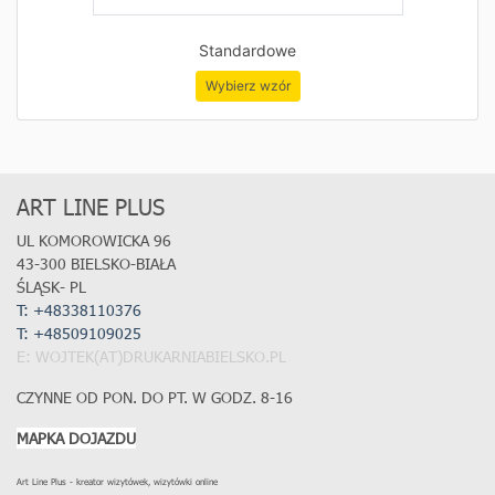
Standardowe
Wybierz wzór
ART LINE PLUS
UL KOMOROWICKA 96
43-300 BIELSKO-BIAŁA
ŚLĄSK- PL
T: +48338110376
T:
+48509109025
E: WOJTEK(AT)DRUKARNIABIELSKO.PL
CZYNNE OD PON. DO PT. W GODZ. 8-16
MAPKA DOJAZDU
Art Line Plus - kreator wizytówek, wizytówki online