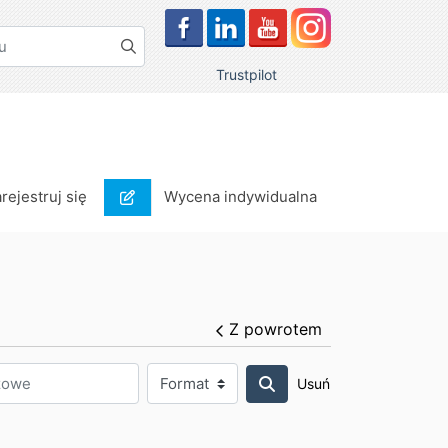
Trustpilot
rejestruj się
Wycena indywidualna
arejestruj się
Wycena indywidualna
Z powrotem
Usuń