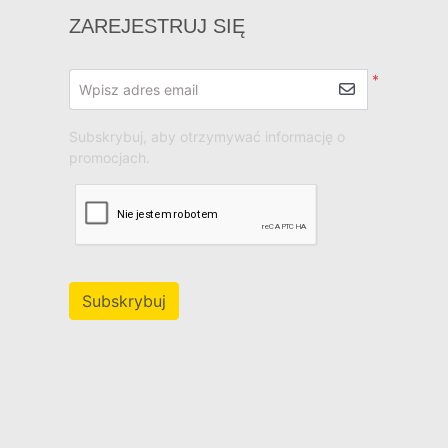
ZAREJESTRUJ SIĘ
*
Wpisz adres email
Subskrybuj, aby otrzymywać informację o
promocjach.
Subskrybuj