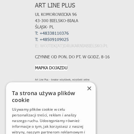
ART LINE PLUS
UL KOMOROWICKA 96
43-300 BIELSKO-BIAŁA
ŚLĄSK- PL
T: +48338110376
T:
+48509109025
E: WOJTEK(AT)DRUKARNIABIELSKO.PL
CZYNNE OD PON. DO PT. W GODZ. 8-16
MAPKA DOJAZDU
Art Line Plus - kreator wizytówek, wizytówki online
×
Ta strona używa plików
cookie
Używamy plików cookie w celu
personalizacji treści, reklam i analizy
naszego ruchu. Udostępniamy również
informacje o tym, jak korzystasz z naszej
witryny, naszym partnerom reklamowym i