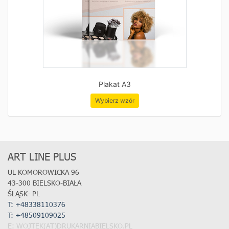
Plakat A3
Wybierz wzór
ART LINE PLUS
UL KOMOROWICKA 96
43-300 BIELSKO-BIAŁA
ŚLĄSK- PL
T: +48338110376
T:
+48509109025
E: WOJTEK(AT)DRUKARNIABIELSKO.PL