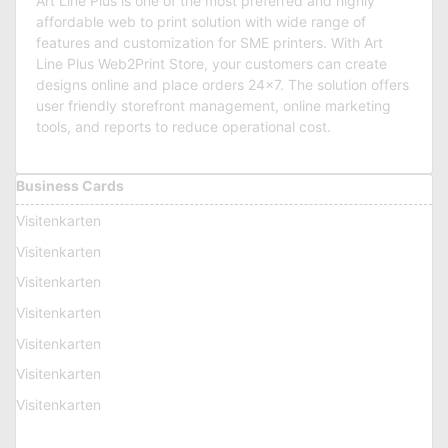
Art Line Plus is one of the most preferred and highly
affordable web to print solution with wide range of
features and customization for SME printers. With Art
Line Plus Web2Print Store, your customers can create
designs online and place orders 24×7. The solution offers
user friendly storefront management, online marketing
tools, and reports to reduce operational cost.
Business Cards
Visitenkarten
Visitenkarten
Visitenkarten
Visitenkarten
Visitenkarten
Visitenkarten
Visitenkarten