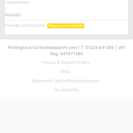
Visitenkarten
Naklejki
Naklejki prostokątne
Własny format naklejki
Printinglocal t/a Northeastprint.com | T: 01224 641385 | VAT
Reg: 947671480
Privacy & Security Policy
FAQs
Allgemeine Geschäftsbedingungen
Accessibility