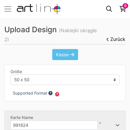
0
Upload Design
(Naklejki okrągłe
Zurück
2)
Kasse
Größe
Supported Format
Karte Name
*