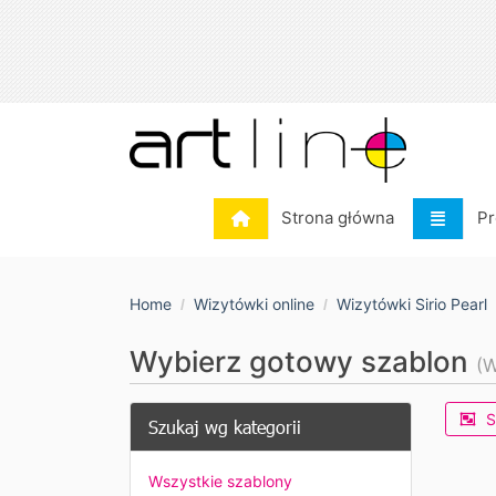
Strona główna
Pr
Strona główna
Pr
Home
Wizytówki online
Wizytówki Sirio Pearl
Wybierz gotowy szablon
(W
S
Szukaj wg kategorii
Wszystkie szablony