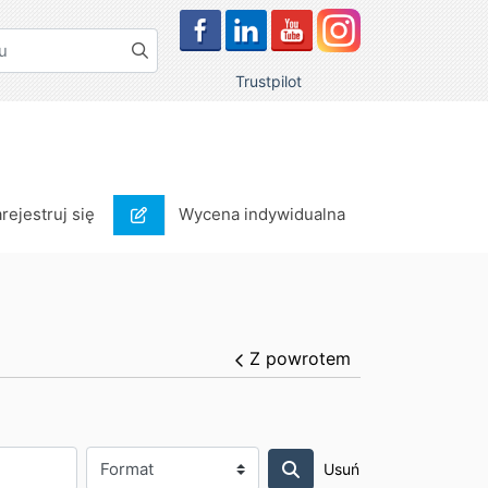
Trustpilot
rejestruj się
Wycena indywidualna
arejestruj się
Wycena indywidualna
Z powrotem
Usuń