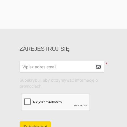
ZAREJESTRUJ SIĘ
*
Wpisz adres email
Subskrybuj, aby otrzymywać informację o
promocjach.
Subskrybuj