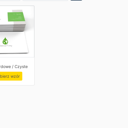
rdowe / Czyste
bierz wzór