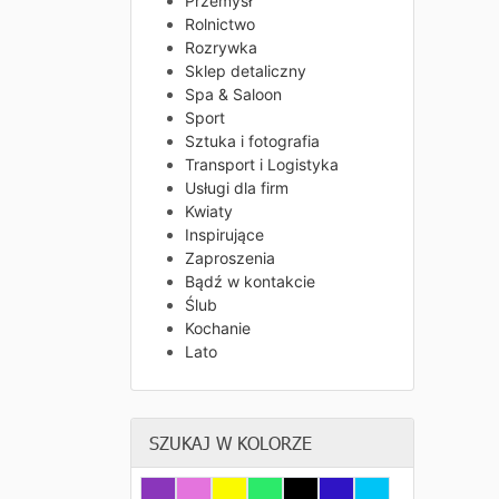
Przemysł
Rolnictwo
Rozrywka
Sklep detaliczny
Spa & Saloon
Sport
Sztuka i fotografia
Transport i Logistyka
Usługi dla firm
Kwiaty
Inspirujące
Zaproszenia
Bądź w kontakcie
Ślub
Kochanie
Lato
SZUKAJ W KOLORZE
Fiolet
Różowy
Żółty
Zielony
Czarny
Granatowy
Niebieski