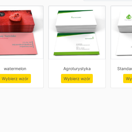
watermelon
Agroturystyka
Standa
Wybierz wzór
Wybierz wzór
Wy