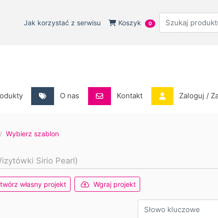
Jak korzystać z serwisu
Koszyk
Jak korzystać z serwisu
Koszyk
0
odukty
O nas
Kontakt
Zaloguj / Za
odukty
O nas
Kontakt
Zaloguj / Z
Wybierz szablon
izytówki Sirio Pearl)
twórz własny projekt
Wgraj projekt