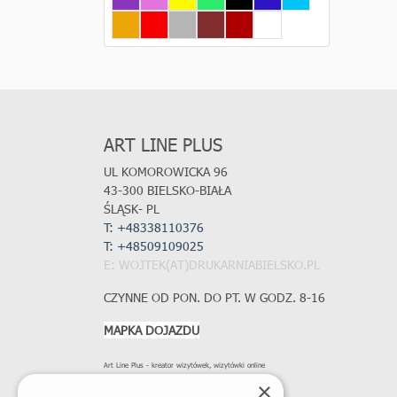
Pomarańczowy
Czerwony
Szary
Brązowy
Bordowy
Biały
ART LINE PLUS
UL KOMOROWICKA 96
43-300 BIELSKO-BIAŁA
ŚLĄSK- PL
T: +48338110376
T:
+48509109025
E: WOJTEK(AT)DRUKARNIABIELSKO.PL
CZYNNE OD PON. DO PT. W GODZ. 8-16
MAPKA DOJAZDU
Art Line Plus - kreator wizytówek, wizytówki online
×